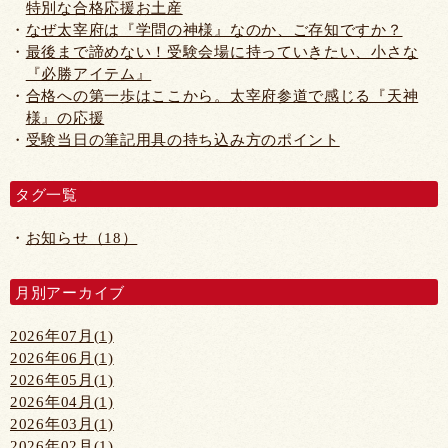
特別な合格応援お土産
なぜ太宰府は『学問の神様』なのか、ご存知ですか？
最後まで諦めない！受験会場に持っていきたい、小さな
『必勝アイテム』
合格への第一歩はここから。太宰府参道で感じる『天神
様』の応援
受験当日の筆記用具の持ち込み方のポイント
タグ一覧
お知らせ（18）
月別アーカイブ
2026年07月(1)
2026年06月(1)
2026年05月(1)
2026年04月(1)
2026年03月(1)
2026年02月(1)