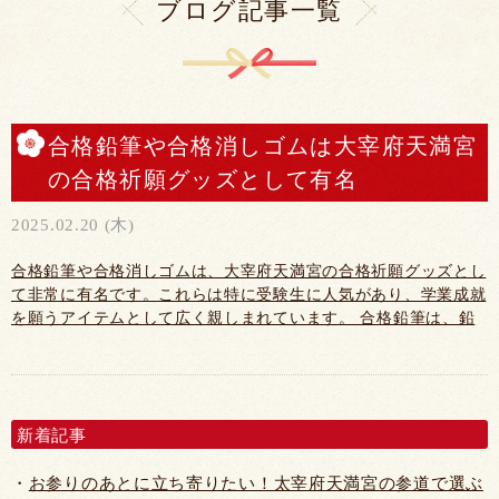
ブログ記事一覧
合格鉛筆や合格消しゴムは大宰府天満宮
の合格祈願グッズとして有名
2025.02.20 (木)
合格鉛筆や合格消しゴムは、大宰府天満宮の合格祈願グッズとし
て非常に有名です。これらは特に受験生に人気があり、学業成就
を願うアイテムとして広く親しまれています。 合格鉛筆は、鉛
筆の本体に「合格」の文字が刻まれており、受験生は、筆記用具
の中にその合格鉛筆をアイテムのひとつとして常に持ち歩くこと
で、精神的な支柱となると重宝されています。合格祈願を願う学
生本人はもちろんですが、その家族が祈願に訪れ購入す...
新着記事
お参りのあとに立ち寄りたい！太宰府天満宮の参道で選ぶ