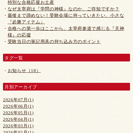
特別な合格応援お土産
なぜ太宰府は『学問の神様』なのか、ご存知ですか？
最後まで諦めない！受験会場に持っていきたい、小さな
『必勝アイテム』
合格への第一歩はここから。太宰府参道で感じる『天神
様』の応援
受験当日の筆記用具の持ち込み方のポイント
タグ一覧
お知らせ（18）
月別アーカイブ
2026年07月(1)
2026年06月(1)
2026年05月(1)
2026年04月(1)
2026年03月(1)
2026年02月(1)