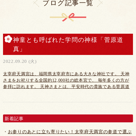
ブログ記事一覧
神童とも呼ばれた学問の神様「菅原道
真」
2022.09.20 (火)
太宰府天満宮は、福岡県太宰府市にある大きな神社です。 天神
さまをお祀りする全国約12,000社の総本宮で、 毎年多くの方が
参拝に訪れます。 天神さまとは、平安時代の貴族である菅原道
真公を指す言葉です。 幼少期から学問の才能を発揮し、また努
力を重ねることで 一流の学者・政治家・文人として活躍した素
晴らしい人物です。 幼い頃は、その類稀な才能から「神童」と
も呼ばれたほどでした。 ...
新着記事
お参りのあとに立ち寄りたい！太宰府天満宮の参道で選ぶ