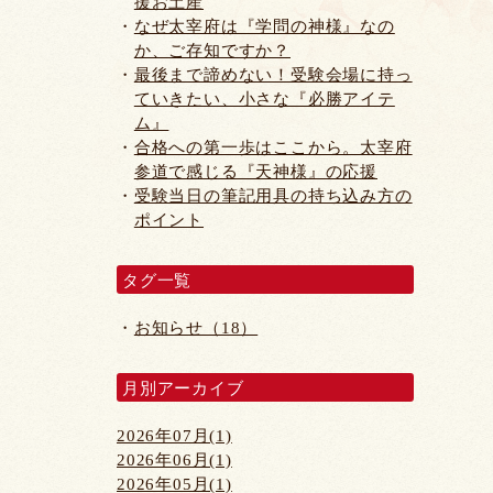
援お土産
なぜ太宰府は『学問の神様』なの
か、ご存知ですか？
最後まで諦めない！受験会場に持っ
ていきたい、小さな『必勝アイテ
ム』
合格への第一歩はここから。太宰府
参道で感じる『天神様』の応援
受験当日の筆記用具の持ち込み方の
ポイント
タグ一覧
お知らせ（18）
月別アーカイブ
2026年07月(1)
2026年06月(1)
2026年05月(1)