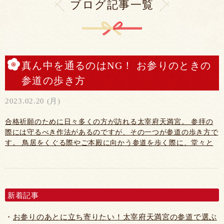
ブログ記事一覧
真ん中を通るのはNG！ お参りのときの
参道の歩き方
2023.02.20 (月)
合格祈願のために日々多くの方が訪れる太宰府天満宮。 参拝の
際には守るべき作法があるのですが、その一つが参道の歩き方で
す。 鳥居をくぐる際やご本殿に向かう参道を歩く際に、堂々と
道の真ん中を歩いてはいませんか？ 参道の真ん中は神様の通り
道です。神様のお住まいである神社にお邪魔させていただいてい
る我々が 参道を我が物顔で歩くのは不作法にあたるので気をつ
けましょう。 また、大きな声を出し...
新着記事
お参りのあとに立ち寄りたい！太宰府天満宮の参道で選ぶ