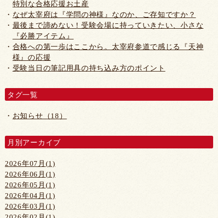
特別な合格応援お土産
なぜ太宰府は『学問の神様』なのか、ご存知ですか？
最後まで諦めない！受験会場に持っていきたい、小さな
『必勝アイテム』
合格への第一歩はここから。太宰府参道で感じる『天神
様』の応援
受験当日の筆記用具の持ち込み方のポイント
タグ一覧
お知らせ（18）
月別アーカイブ
2026年07月(1)
2026年06月(1)
2026年05月(1)
2026年04月(1)
2026年03月(1)
2026年02月(1)